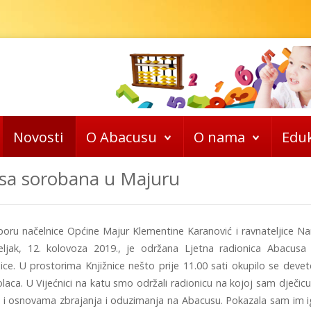
Novosti
O Abacusu
O nama
Eduk
usa sorobana u Majuru
oru načelnice Općine Majur Klementine Karanović i ravnateljice N
eljak, 12. kolovoza 2019., je održana Ljetna radionica Abacus
ice. U prostorima Knjižnice nešto prije 11.00 sati okupilo se devet
laca. U Vijećnici na katu smo održali radionicu na kojoj sam dječi
 i osnovama zbrajanja i oduzimanja na Abacusu. Pokazala sam im i