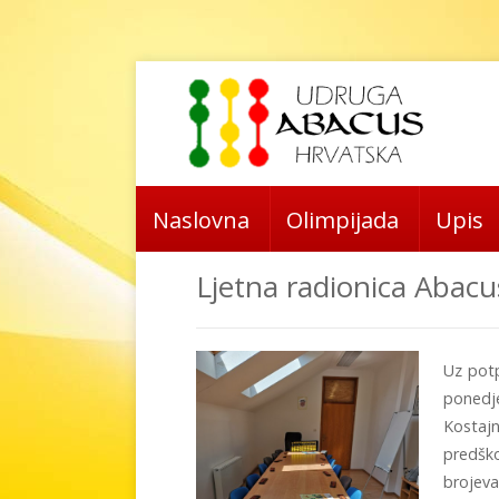
Naslovna
Olimpijada
Upis
Ljetna radionica Abac
Uz potp
ponedj
Kostajn
predško
brojeva