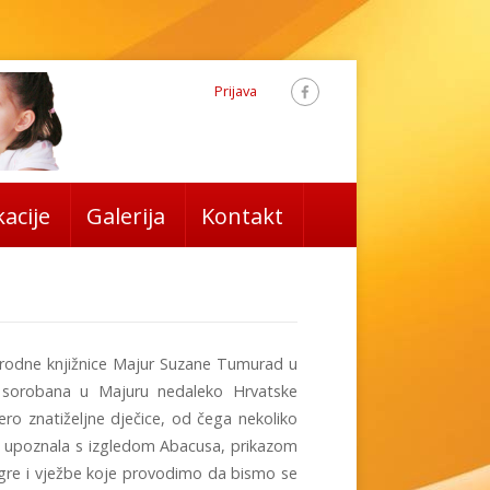
Prijava
acije
Galerija
Kontakt
arodne knjižnice Majur Suzane Tumurad u
a sorobana u Majuru nedaleko Hrvatske
ero znatiželjne dječice, od čega nekoliko
cu upoznala s izgledom Abacusa, prikazom
gre i vježbe koje provodimo da bismo se