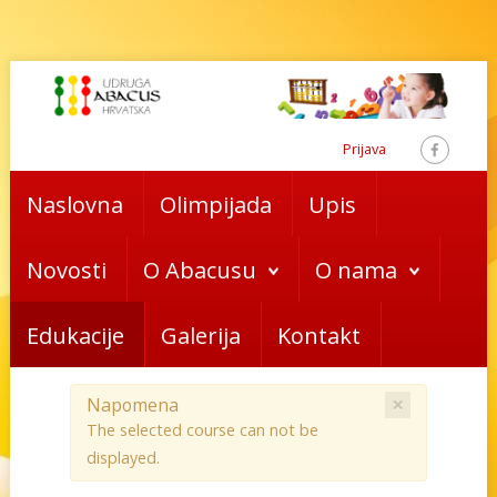
Prijava
Naslovna
Olimpijada
Upis
Novosti
O Abacusu
O nama
Edukacije
Galerija
Kontakt
×
Napomena
The selected course can not be
displayed.