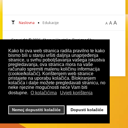
A
A
Naslovna
Edukacije
A
Copyright © 2026. Abacus Hrvatska. Designed by
Enc IT d.o.o.
Kako bi ova web stranica radila pravilno te kako
Sitemap
bismo bili u stanju vršiti daljnja unaprjeđenja
stranice, u svrhu poboljšavanja vašega iskustva
Natjecanje
pregledavanja, ova stranica mora na vaše
računalo spremiti malenu količinu informacija
(cookie/kolačić). Korištenjem web stranice
pristajete na uporabu kolačića. Blokiranjem
kolačića i dalje možete pregledavati stranicu, no
neke njezine mogućnosti neće Vam biti
dostupne.
O kolačićima
Uvjeti korištenja
Nemoj dopustiti kolačiće
Dopusti kolačiće