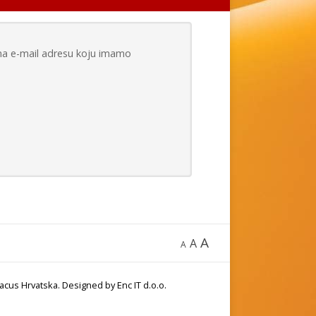
 na e-mail adresu koju imamo
A
A
A
acus Hrvatska. Designed by Enc IT d.o.o.