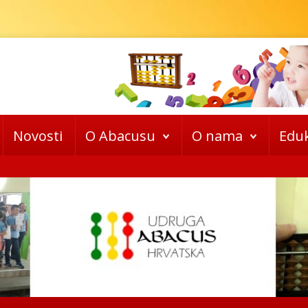
Novosti
O Abacusu
O nama
Eduk