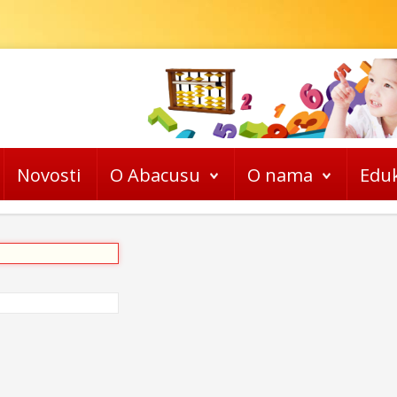
Novosti
O Abacusu
O nama
Eduk