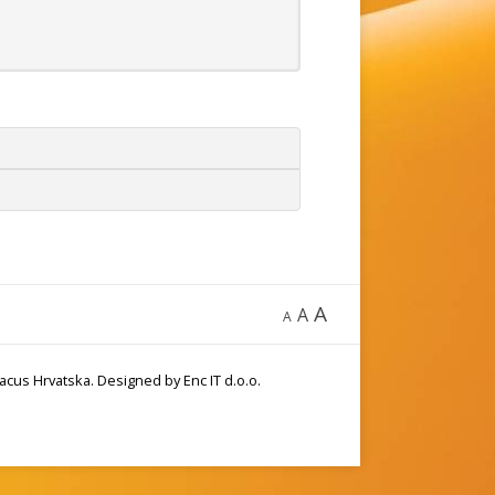
A
A
A
acus Hrvatska. Designed by Enc IT d.o.o.